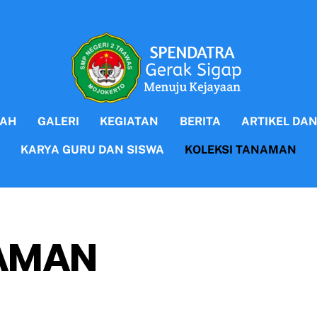
LAH
GALERI
KEGIATAN
BERITA
ARTIKEL DA
KARYA GURU DAN SISWA
KOLEKSI TANAMAN
NAMAN