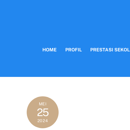
Skip
to
content
HOME
PROFIL
PRESTASI SEKO
MEI
25
2024