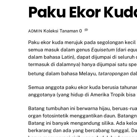
Paku Ekor Kud
Koleksi Tanaman
0
ADMIN
Paku ekor kuda merujuk pada segolongan kecil
semua masuk dalam genus
Equisetum
(dari
equ
dalam
bahasa Latin
), dapat dijumpai di seluruh
termasuk di dalamnya) hanya dijumpai satu spes
betung
dalam
bahasa Melayu
,
tataropongan
da
Semua anggota paku ekor kuda berusia
tahuna
anggotanya (yang hidup di Amerika Tropik bis
Batang
tumbuhan ini berwarna hijau, beruas-ru
organ
fotosintetik
menggantikan daun. Batangny
Batang ini banyak mengandung
silika
. Ada kel
berkarang dan ada yang bercabang tunggal.
Da