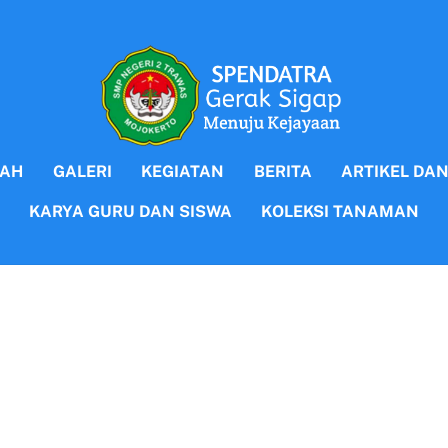
LAH
GALERI
KEGIATAN
BERITA
ARTIKEL DA
KARYA GURU DAN SISWA
KOLEKSI TANAMAN