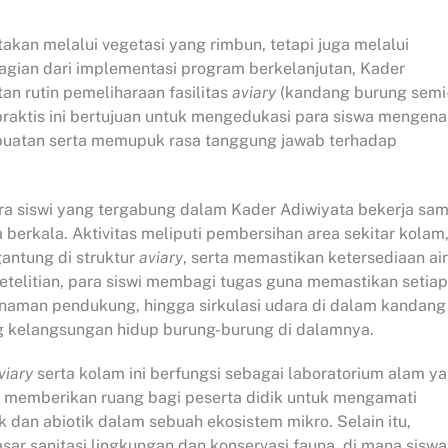
akan melalui vegetasi yang rimbun, tetapi juga melalui
bagian dari implementasi program berkelanjutan, Kader
n rutin pemeliharaan fasilitas
aviary
(kandang burung semi
praktis ini bertujuan untuk mengedukasi para siswa mengena
uatan serta memupuk rasa tanggung jawab terhadap
ra siswi yang tergabung dalam Kader Adiwiyata bekerja sa
berkala. Aktivitas meliputi pembersihan area sekitar kolam
antung di struktur
aviary
, serta memastikan ketersediaan air
etelitian, para siswi membagi tugas guna memastikan setiap
anaman pendukung, hingga sirkulasi udara di dalam kandan
g kelangsungan hidup burung-burung di dalamnya.
viary
serta kolam ini berfungsi sebagai laboratorium alam y
ni memberikan ruang bagi peserta didik untuk mengamati
k dan abiotik dalam sebuah ekosistem mikro. Selain itu,
asar sanitasi lingkungan dan konservasi fauna, di mana siswa