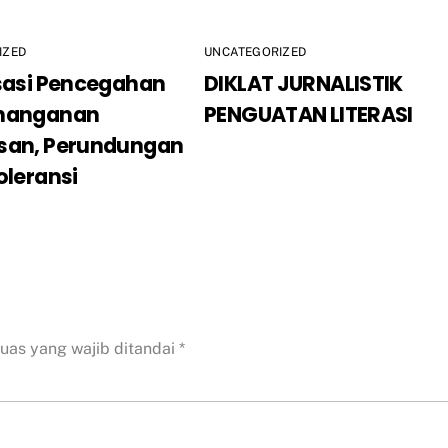
IZED
UNCATEGORIZED
isasi Pencegahan
DIKLAT JURNALISTIK
nanganan
PENGUATAN LITERASI
san, Perundungan
oleransi
uas yang wajib ditandai
*