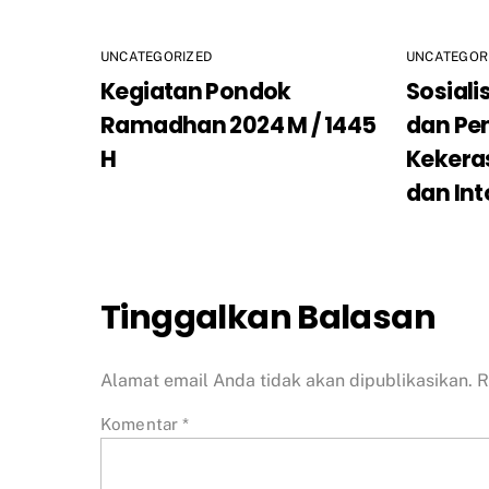
UNCATEGORIZED
UNCATEGOR
Kegiatan Pondok
Sosial
Ramadhan 2024 M / 1445
dan Pe
H
Kekera
dan Int
Tinggalkan Balasan
Alamat email Anda tidak akan dipublikasikan.
R
Komentar
*