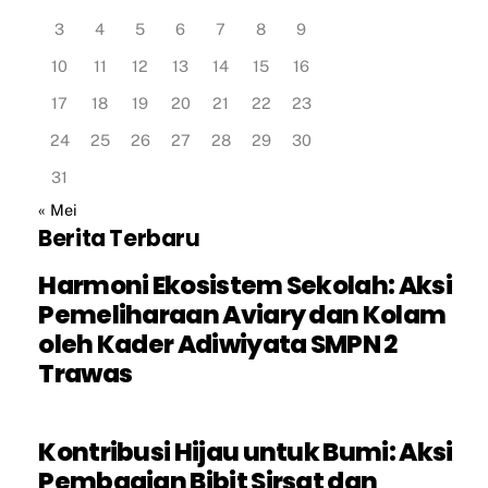
3
4
5
6
7
8
9
10
11
12
13
14
15
16
17
18
19
20
21
22
23
24
25
26
27
28
29
30
31
« Mei
Berita Terbaru
Harmoni Ekosistem Sekolah: Aksi
Pemeliharaan Aviary dan Kolam
oleh Kader Adiwiyata SMPN 2
Trawas
Kontribusi Hijau untuk Bumi: Aksi
Pembagian Bibit Sirsat dan