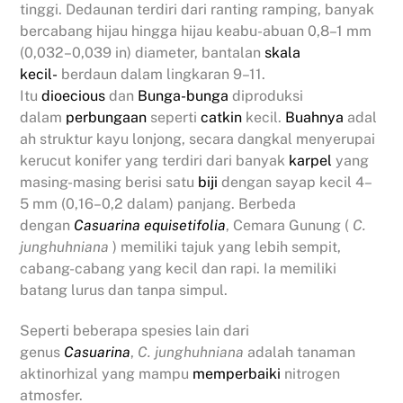
tinggi. Dedaunan terdiri dari ranting ramping, banyak
bercabang hijau hingga hijau keabu-abuan 0,8–1 mm
(0,032–0,039 in) diameter, bantalan
skala
kecil-
berdaun dalam lingkaran 9–11.
Itu
dioecious
dan
Bunga-bunga
diproduksi
dalam
perbungaan
seperti
catkin
kecil.
Buahnya
adal
ah struktur kayu lonjong, secara dangkal menyerupai
kerucut konifer yang terdiri dari banyak
karpel
yang
masing-masing berisi satu
biji
dengan sayap kecil 4–
5 mm (0,16–0,2 dalam) panjang. Berbeda
dengan
Casuarina equisetifolia
, Cemara Gunung (
C.
junghuhniana
) memiliki tajuk yang lebih sempit,
cabang-cabang yang kecil dan rapi. Ia memiliki
batang lurus dan tanpa simpul.
Seperti beberapa spesies lain dari
genus
Casuarina
,
C. junghuhniana
adalah tanaman
aktinorhizal yang mampu
memperbaiki
nitrogen
atmosfer.