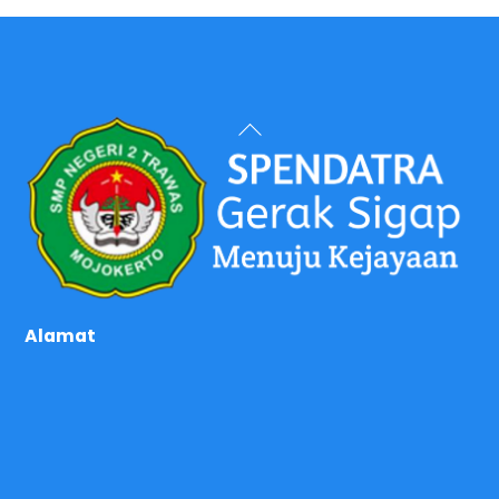
Back
To
Top
Alamat