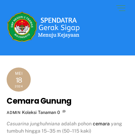
Skip
Men
to
content
MEI
18
2024
Cemara Gunung
Koleksi Tanaman
0
ADMIN
Casuarina junghuhniana
adalah pohon
cemara
yang
tumbuh hingga 15–35 m (50–115 kaki)