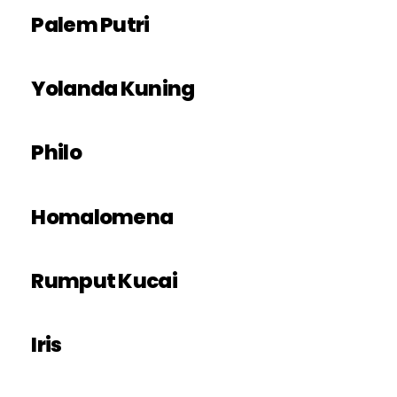
Palem Putri
Yolanda Kuning
Philo
Homalomena
Rumput Kucai
Iris