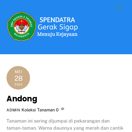
Skip
Men
to
content
MEI
28
2024
Andong
Koleksi Tanaman
0
ADMIN
Tanaman ini sering dijumpai di pekarangan dan
taman-taman. Warna daunnya yang merah dan cantik