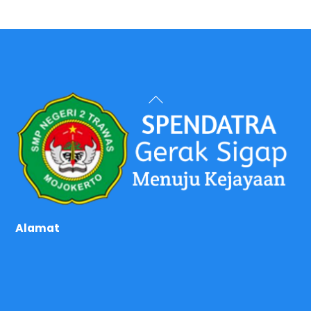
Back
To
Top
Alamat