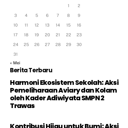
1
2
3
4
5
6
7
8
9
10
11
12
13
14
15
16
17
18
19
20
21
22
23
24
25
26
27
28
29
30
31
« Mei
Berita Terbaru
Harmoni Ekosistem Sekolah: Aksi
Pemeliharaan Aviary dan Kolam
oleh Kader Adiwiyata SMPN 2
Trawas
Kontribusi Hijau untuk Bumi: Aksi