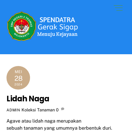
Skip
Men
to
content
MEI
28
2024
Lidah Naga
Koleksi Tanaman
0
ADMIN
Agave atau lidah naga merupakan
sebuah
tanaman
yang umumnya berbentuk
duri
.