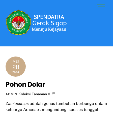
Skip
Men
to
content
MEI
28
2024
Pohon Dolar
Koleksi Tanaman
0
ADMIN
Zamioculcas
adalah genus
tumbuhan berbunga
dalam
keluarga
Araceae
, mengandungi spesies tunggal