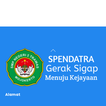
Back
To
Top
Alamat