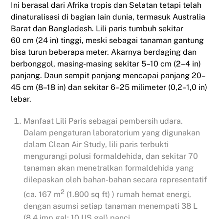
Ini
berasal
dari
Afrika
tropis dan Selatan tetapi telah
dinaturalisasi di bagian lain dunia, termasuk
Australia
Barat
dan
Bangladesh
. Lili paris tumbuh sekitar
60 cm (24 in) tinggi, meski sebagai tanaman gantung
bisa turun beberapa meter.
Akarnya berdaging dan
berbonggol
, masing-masing sekitar 5–10 cm (2–4 in)
panjang. Daun sempit panjang mencapai panjang 20–
45 cm (8–18 in) dan sekitar 6–25 milimeter (0,2–1,0 in)
lebar.
Manfaat Lili Paris sebagai pembersih udara.
Dalam pengaturan laboratorium yang digunakan
dalam Clean Air Study, lili paris terbukti
mengurangi polusi formaldehida, dan sekitar 70
tanaman akan menetralkan formaldehida yang
dilepaskan oleh bahan-bahan secara representatif
2
(ca. 167 m
(1.800 sq ft) ) rumah hemat energi,
dengan asumsi setiap tanaman menempati 38 L
(8,4 imp gal; 10 US gal) panci.