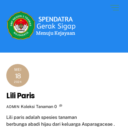
Skip
Men
to
content
MEI
18
2024
Lili Paris
Koleksi Tanaman
0
ADMIN
Lili paris adalah
spesies
tanaman
berbunga
abadi
hijau
dari keluarga
Asparagaceae
.