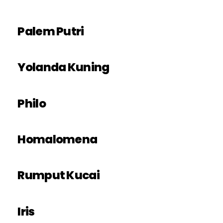
Palem Putri
Yolanda Kuning
Philo
Homalomena
Rumput Kucai
Iris