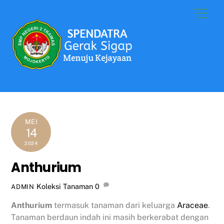
Skip
Men
to
content
MEI
14
2024
Anthurium
Koleksi Tanaman
0
ADMIN
Anthurium
termasuk tanaman dari keluarga
Araceae
.
Tanaman berdaun indah ini masih berkerabat dengan