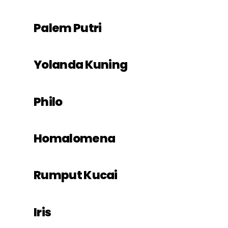
Palem Putri
Yolanda Kuning
Philo
Homalomena
Rumput Kucai
Iris