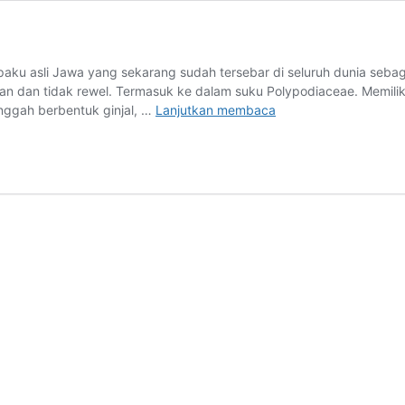
u asli Jawa yang sekarang sudah tersebar di seluruh dunia sebagai
 dan tidak rewel. Termasuk ke dalam suku Polypodiaceae. Memiliki 
Paku
ggah berbentuk ginjal, …
Lanjutkan membaca
Tanduk
Rusa